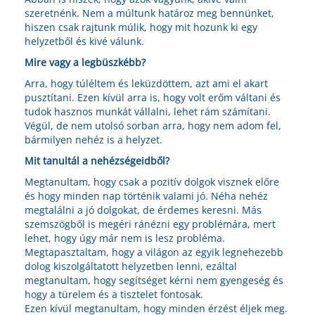
szeretnénk. Nem a múltunk határoz meg bennünket,
hiszen csak rajtunk múlik, hogy mit hozunk ki egy
helyzetből és kivé válunk.
Mire vagy a legbüszkébb?
Arra, hogy túléltem és leküzdöttem, azt ami el akart
pusztítani. Ezen kívül arra is, hogy volt erőm váltani és
tudok hasznos munkát vállalni, lehet rám számítani.
Végül, de nem utolsó sorban arra, hogy nem adom fel,
bármilyen nehéz is a helyzet.
Mit tanultál a nehézségeidből?
Megtanultam, hogy csak a pozitív dolgok visznek előre
és hogy minden nap történik valami jó. Néha nehéz
megtalálni a jó dolgokat, de érdemes keresni. Más
szemszögből is megéri ránézni egy problémára, mert
lehet, hogy úgy már nem is lesz probléma.
Megtapasztaltam, hogy a világon az egyik legnehezebb
dolog kiszolgáltatott helyzetben lenni, ezáltal
megtanultam, hogy segítséget kérni nem gyengeség és
hogy a türelem és a tisztelet fontosak.
Ezen kívül megtanultam, hogy minden érzést éljek meg.