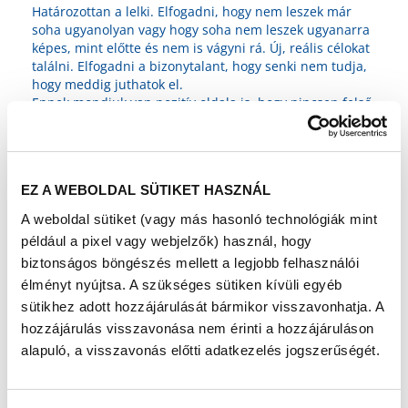
Határozottan a lelki. Elfogadni, hogy nem leszek már
soha ugyanolyan vagy hogy soha nem leszek ugyanarra
képes, mint előtte és nem is vágyni rá. Új, reális célokat
találni. Elfogadni a bizonytalant, hogy senki nem tudja,
hogy meddig juthatok el.
Ennek mondjuk van pozitív oldala is, hogy nincsen felső
határ. Vagyis nincs eldöntve, hogy idáig eljuthatsz, de
innen tovább már nem. Ezért tulajdonképpen
semmilyen próbálkozás nem fölösleges, mert ki tudja…?
Rajtam is múlik, hogy mit hozok ki a rehabilitációból.
EZ A WEBOLDAL SÜTIKET HASZNÁL
Ki támogatott?
A weboldal sütiket (vagy más hasonló technológiák mint
A legnagyobb
például a pixel vagy webjelzők) használ, hogy
támogatást
biztonságos böngészés mellett a legjobb felhasználói
Édesanyám
jelenti. Bármit
élményt nyújtsa. A szükséges sütiken kívüli egyéb
is találtam, ami
sütikhez adott hozzájárulását bármikor visszavonhatja. A
segíthet a
hozzájárulás visszavonása nem érinti a hozzájáruláson
rehabilitációba
alapuló, a visszavonás előtti adatkezelés jogszerűségét.
n mindig
biztatott. Az,
hogy az egész családom is támogat, sokat jelent. Rajtuk