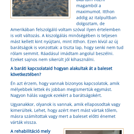
magamból a
maximumot. Itthon
addig az italpultban
dolgoztam, de
Amerikában felszolgáló voltam szóval ilyen értelemben
is volt változás. A kiszolgálás minőségében is teljesen
mást kellett kint nyújtani, mint itthon. Ezen kívül az új
barátságok is vonzottak: a tiszta lap, hogy senki nem tud
rólam semmit. Ráadásul imádtam angolul beszélni.
Ezeket sajnos nem sikerült jól kihasználni.
A baráti kapcsolataid hogyan alakultak át a baleset
következtében?
Én azt érzem, hogy vannak bizonyos kapcsolatok, amik
mélyebbek lettek és jobban megismertük egymást.
Nagyon hálás vagyok ezekért a barátságokért.
Ugyanakkor, olyanok is vannak, amik ellaposodtak vagy
kimerültek. Lehet, hogy azért mert mást vártak tőlem,
másra számítottak vagy mert a baleset előtti énemet
várták vissza.
A rehabilitáció mely