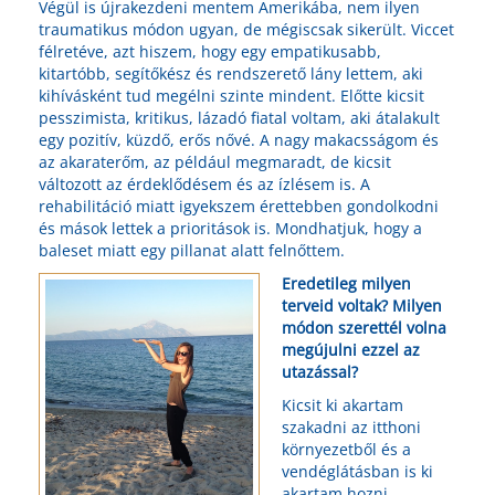
Végül is újrakezdeni mentem Amerikába, nem ilyen
traumatikus módon ugyan, de mégiscsak sikerült. Viccet
félretéve, azt hiszem, hogy egy empatikusabb,
kitartóbb, segítőkész és rendszerető lány lettem, aki
kihívásként tud megélni szinte mindent. Előtte kicsit
pesszimista, kritikus, lázadó fiatal voltam, aki átalakult
egy pozitív, küzdő, erős nővé. A nagy makacsságom és
az akaraterőm, az például megmaradt, de kicsit
változott az érdeklődésem és az ízlésem is. A
rehabilitáció miatt igyekszem érettebben gondolkodni
és mások lettek a prioritások is. Mondhatjuk, hogy a
baleset miatt egy pillanat alatt felnőttem.
Eredetileg milyen
terveid voltak? Milyen
módon szerettél volna
megújulni ezzel az
utazással?
Kicsit ki akartam
szakadni az itthoni
környezetből és a
vendéglátásban is ki
akartam hozni