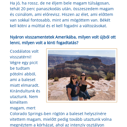
Ha jó, ha rossz, de ne éljem bele magam túlságosan,
tehát 20 perc panaszkodás után, összeszedem magam
és csinálom, ami előrevisz. Hiszen az élet, ami előttem
van sokkal fontosabb, mint ami mögöttem van. Békét
kell kötni a múlttal és el kell fogadni a változásokat.
Nyáron visszamentetek Amerikába, milyen volt újból ott
lenni, milyen volt a kinti fogadtatás?
Csodálatos volt
visszatérni!
Végre egy picit
be tudtam
pótolni abból,
ami a baleset
miatt elmaradt.
Kirándultunk és
utaztunk. Nem
kíméltem
magam, mert
Colorado Springs-ben rögtön a baleset helyszínére
vitettem magam, mielőtt pedig tovább utaztunk volna
megnéztem a kórházat, ahol az intenzív osztályon