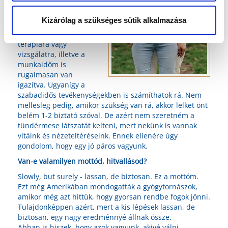
támogatni azt, amit a
fejembe veszek. Ez azt
Kizárólag a szükséges sütik alkalmazása
is jelenti, hogy akár
munkaidőben is visz
terápiára vagy
vizsgálatra, illetve a
munkaidőm is
rugalmasan van
igazítva. Ugyanígy a
szabadidős tevékenységekben is számíthatok rá. Nem
mellesleg pedig, amikor szükség van rá, akkor lelket önt
belém 1-2 biztató szóval. De azért nem szeretném a
tündérmese látszatát kelteni, mert nekünk is vannak
vitáink és nézeteltéréseink. Ennek ellenére úgy
gondolom, hogy egy jó páros vagyunk.
Van-e valamilyen mottód, hitvallásod?
Slowly, but surely - lassan, de biztosan. Ez a mottóm.
Ezt még Amerikában mondogatták a gyógytornászok,
amikor még azt hittük, hogy gyorsan rendbe fogok jönni.
Tulajdonképpen azért, mert a kis lépések lassan, de
biztosan, egy nagy eredménnyé állnak össze.
Abban is hiszek, hogy azok vagyunk, akivé válni