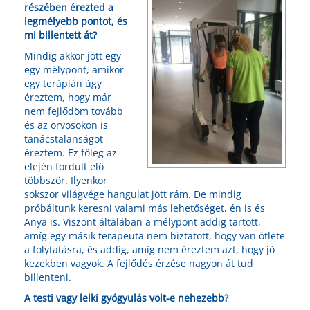
részében érezted a
legmélyebb pontot, és
mi billentett át?
Mindig akkor jött egy-
egy mélypont, amikor
egy terápián úgy
éreztem, hogy már
nem fejlődöm tovább
és az orvosokon is
tanácstalanságot
éreztem. Ez főleg az
elején fordult elő
többször. Ilyenkor
sokszor világvége hangulat jött rám. De mindig
próbáltunk keresni valami más lehetőséget, én is és
Anya is. Viszont általában a mélypont addig tartott,
amíg egy másik terapeuta nem biztatott, hogy van ötlete
a folytatásra, és addig, amíg nem éreztem azt, hogy jó
kezekben vagyok. A fejlődés érzése nagyon át tud
billenteni.
A testi vagy lelki gyógyulás volt-e nehezebb?