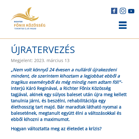
ÚJRATERVEZÉS
Megjelent: 2023. március 13
„Nem volt könnyű 24 évesen a nulláról újrakezdeni
mindent, de szerintem kihoztam a legjobbat ebből a
tragikus eseményből és még mindig nem adtam föl!"-
interjú Káró Reginával, a Richter Főnix Közösség
tagjával, akinek egy súlyos baleset után újra meg kellett
tanulnia járni, és beszélni, rehabilitációja egy
élethosszig tart majd. Bár maradtak látható nyomai a
balesetének, megtanult együtt élni a változásokkal és
ebből kihozni a maximumot.
Hogyan változtatta meg az életedet a krízis?