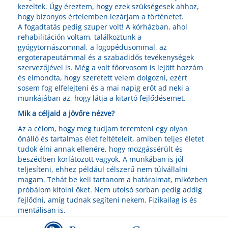
kezeltek. Úgy éreztem, hogy ezek szükségesek ahhoz,
hogy bizonyos értelemben lezárjam a történetet.
A fogadtatás pedig szuper volt! A kórházban, ahol
rehabilitáción voltam, találkoztunk a
gyógytornászommal, a logopédusommal, az
ergoterapeutámmal és a szabadidős tevékenységek
szervezőjével is. Még a volt főorvosom is lejött hozzám
és elmondta, hogy szeretett velem dolgozni, ezért
sosem fog elfelejteni és a mai napig erőt ad neki a
munkájában az, hogy látja a kitartó fejlődésemet.
Mik a céljaid a jövőre nézve?
Az a célom, hogy meg tudjam teremteni egy olyan
önálló és tartalmas élet feltételeit, amiben teljes életet
tudok élni annak ellenére, hogy mozgássérült és
beszédben korlátozott vagyok. A munkában is jól
teljesíteni, ehhez például célszerű nem túlvállalni
magam. Tehát be kell tartanom a határaimat, miközben
próbálom kitolni őket. Nem utolsó sorban pedig addig
fejlődni, amíg tudnak segíteni nekem. Fizikailag is és
mentálisan is.